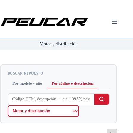
Saltar
al
contenido
Motor y distribución
BUSCAR REPUESTO
Por modelo y año
Por código o descripción