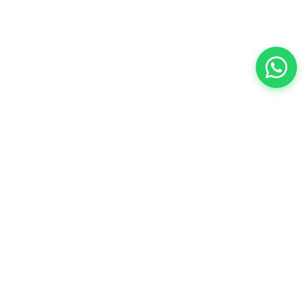
Especialistas en repuestos para Peugeot,
Citroën y DS en el conurbano sur.
Original y alternativo.
PEUCAR vende exclusivamente en su único
local. No operamos en Marketplace ni
intermediarios.