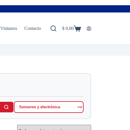
Visitanos
Contacto
$
0,00
Carro
de
compra