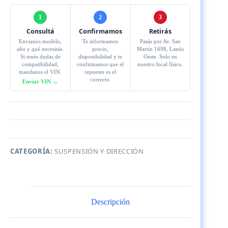
1
2
3
Consultá
Confirmamos
Retirás
Envianos modelo,
Te informamos
Pasás por Av. San
año y qué necesitás.
precio,
Martín 1698, Lanús
Si tenés dudas de
disponibilidad y te
Oeste. Solo en
compatibilidad,
confirmamos que el
nuestro local físico.
mandanos el VIN.
repuesto es el
correcto.
Enviar VIN →
CATEGORÍA:
SUSPENSIÓN Y DIRECCIÓN
Descripción