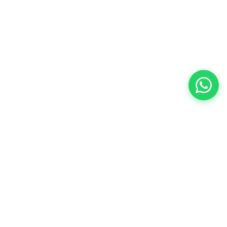
Especialistas en repuestos para Peugeot,
Citroën y DS en el conurbano sur.
Original y alternativo.
PEUCAR vende exclusivamente en su único
local. No operamos en Marketplace ni
intermediarios.