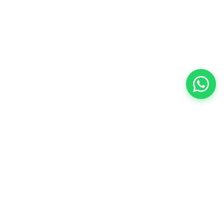
Especialistas en repuestos para Peugeot,
Citroën y DS en el conurbano sur.
Original y alternativo.
PEUCAR vende exclusivamente en su único
local. No operamos en Marketplace ni
intermediarios.