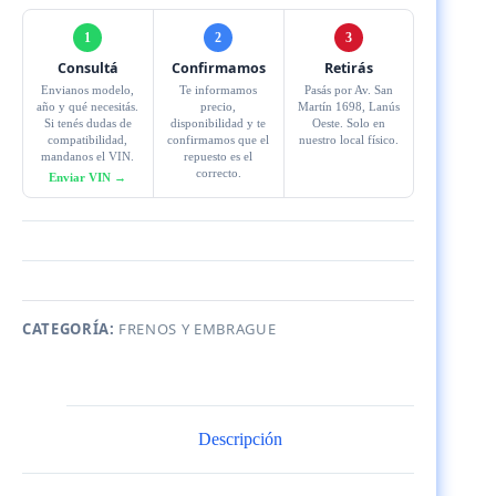
1
2
3
Consultá
Confirmamos
Retirás
Envianos modelo,
Te informamos
Pasás por Av. San
año y qué necesitás.
precio,
Martín 1698, Lanús
Si tenés dudas de
disponibilidad y te
Oeste. Solo en
compatibilidad,
confirmamos que el
nuestro local físico.
mandanos el VIN.
repuesto es el
correcto.
Enviar VIN →
CATEGORÍA:
FRENOS Y EMBRAGUE
Descripción