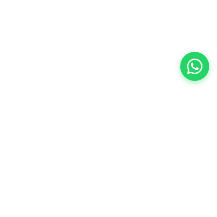
Especialistas en repuestos para Peugeot,
Citroën y DS en el conurbano sur.
Original y alternativo.
PEUCAR vende exclusivamente en su único
local. No operamos en Marketplace ni
intermediarios.