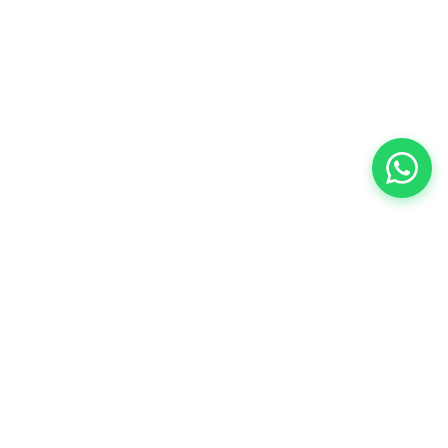
Especialistas en repuestos para Peugeot,
Citroën y DS en el conurbano sur.
Original y alternativo.
PEUCAR vende exclusivamente en su único
local. No operamos en Marketplace ni
intermediarios.