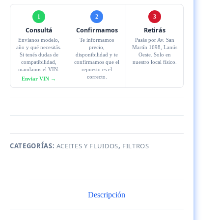
1
2
3
Consultá
Confirmamos
Retirás
Envianos modelo,
Te informamos
Pasás por Av. San
año y qué necesitás.
precio,
Martín 1698, Lanús
Si tenés dudas de
disponibilidad y te
Oeste. Solo en
compatibilidad,
confirmamos que el
nuestro local físico.
mandanos el VIN.
repuesto es el
correcto.
Enviar VIN →
CATEGORÍAS:
ACEITES Y FLUIDOS
,
FILTROS
Descripción