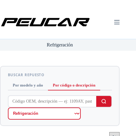
Saltar
al
contenido
Refrigeración
BUSCAR REPUESTO
Por modelo y año
Por código o descripción