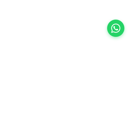
Especialistas en repuestos para Peugeot,
Citroën y DS en el conurbano sur.
Original y alternativo.
PEUCAR vende exclusivamente en su único
local. No operamos en Marketplace ni
intermediarios.