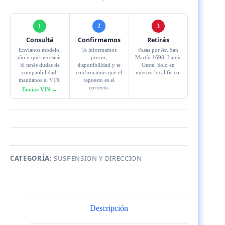
1
2
3
Consultá
Confirmamos
Retirás
Envianos modelo,
Te informamos
Pasás por Av. San
año y qué necesitás.
precio,
Martín 1698, Lanús
Si tenés dudas de
disponibilidad y te
Oeste. Solo en
compatibilidad,
confirmamos que el
nuestro local físico.
mandanos el VIN.
repuesto es el
correcto.
Enviar VIN →
CATEGORÍA:
SUSPENSION Y DIRECCION
Descripción