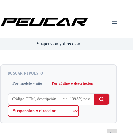
Saltar
al
contenido
Suspension y direccion
BUSCAR REPUESTO
Por modelo y año
Por código o descripción